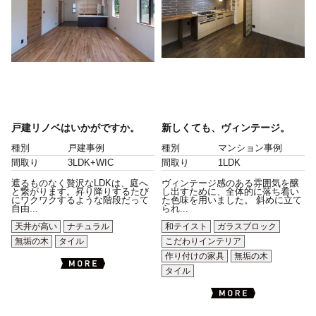
戸建リノベはいかがですか。
新しくても、ヴィンテージ。
種別
戸建事例
種別
マンション事例
間取り
3LDK+WIC
間取り
1LDK
遮るものなく贅沢なLDKは、庭へ
ヴィンテージ感のある雰囲気を醸
と繋がります。昇り降りするたび
し出すために、全体的に落ち着い
にワクワクするような階段だって
た色味を用いました。 斜めに立て
自由...
られ...
天井が高い
ナチュラル
和テイスト
ガラスブロック
無垢の木
タイル
こだわりインテリア
作り付けの家具
無垢の木
タイル