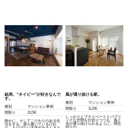
結局、”ネイビー”が好きなんで
風が通り抜ける家。
す。
種別
マンション事例
種別
マンション事例
間取り
1LDK
間取り
2LDK
しっかりとプライベートとパブリ
ックな空間を仕切りつつも、風と
静かに、そしてこだわりのある生
光が通り抜けられるように、間仕
活をする。落ち着いているけれ
切りの...
ど、さりげない主張があるんネイ