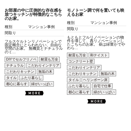
お部屋の中に圧倒的な存在感を
モノトーン調で何を置いても映
放つキッチンが特徴的なこちら
えるお家
のお家。
種別
マンション事例
種別
マンション事例
間取り
間取り
もともとフルリノベーションの物
件を壊して、再リノベーションし
フルスケルトンリノベーションで
たこちらのお家。 昼は緑豊かでや
固定概念にとらわれない、自由な
わら...
空間のお家。 無機質とナチュラル
のミ...
耐震も万全
和テイスト
DIYでセルフリノベ
耐震も万全
コンクリート壁
ナチュラル
こだわりインテリア
こだわりインテリア
こだわりキッチン
無垢の木
こだわりキッチン
無垢の木
タイル
ふたり暮らし
タイル
ヘリンボーン床
都心に暮らす
緑がいっぱい
ふたり暮らし
自宅で仕事
都心に暮らす
緑がいっぱい