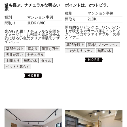
猫も喜ぶ、ナチュラルな明るい
ポイントは、2つトビラ。
家
種別
マンション事例
種別
マンション事例
間取り
2LDK
間取り
1LDK+WIC
開放的なリビングに、ワンポイン
トが映えるカラーの扉をトッピン
光が行き届くナチュラルな空間を
グ。一つはサファイヤブルーの扉
イメージし、お部屋の素材は全体
とドア...
的に明るい色のクリア塗装でデザ
インし...
築25年以上
団地リノベーション
築25年以上
庭あり
耐震も万全
こだわりキッチン
無垢の木
天井が高い
ナチュラル
土間あり
無垢の木
タイル
ペットと暮らす