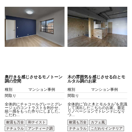
奥行きを感じさせるモノトーン
木の雰囲気を感じさせる白とモ
調の空間
ルタル調のお家
種別
マンション事例
種別
マンション事例
間取り
間取り
全体的にチャコールグレーとグレ
全体的に”白と木とモルタル”を意識
ージュのコントラストを利かせ、
して演出したこちらのお家。最近
統一感をもった作りにしました。
リノベーションでトレンドになり
こだわ...
つ...
耐震も万全
和テイスト
耐震も万全
カフェ風
ナチュラル
アンティーク調
ナチュラル
こだわりインテリア