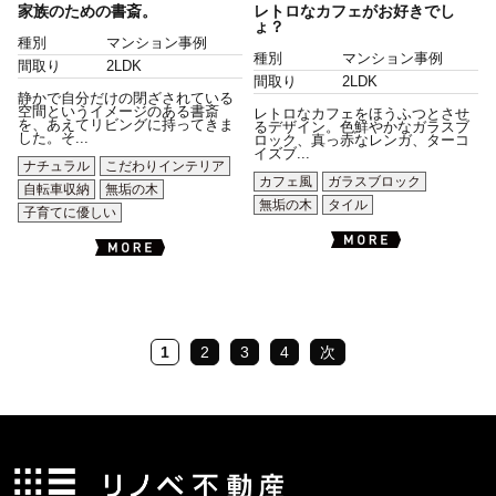
家族のための書斎。
レトロなカフェがお好きでし
ょ？
種別
マンション事例
種別
マンション事例
間取り
2LDK
間取り
2LDK
静かで自分だけの閉ざされている
空間というイメージのある書斎
レトロなカフェをほうふつとさせ
を、あえてリビングに持ってきま
るデザイン。色鮮やかなガラスブ
した。そ...
ロック、真っ赤なレンガ、ターコ
イズブ...
ナチュラル
こだわりインテリア
カフェ風
ガラスブロック
自転車収納
無垢の木
無垢の木
タイル
子育てに優しい
1
2
3
4
次