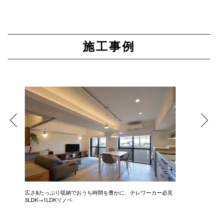
施工事例
広さ&たっぷり収納でおうち時間を豊かに、テレワーカー必見
モデルは
3LDK→1LDKリノベ
にこだわっ