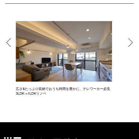
広さ&たっぷり収納でおうち時間を豊かに、テレワーカー必見
モデルは
3LDK→1LDKリノベ
にこだわっ