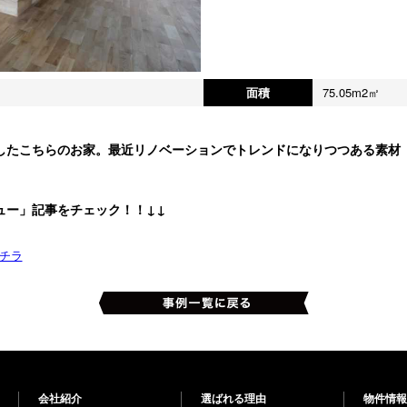
面積
75.05m2㎡
したこちらのお家。最近リノベーションでトレンドになりつつある素材
。
ュー」記事をチェック！！↓↓
チラ
会社紹介
選ばれる理由
物件情報