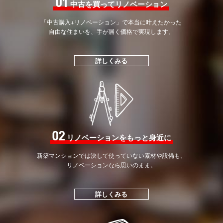
01
中古を買ってリノベーション
「中古購入+リノベーション」で
本当に叶えたかった
自由な住まいを、手が届く価格で
実現します。
詳しくみる
02
リノベーションをもっと身近に
新築マンションでは決して
使っていない素材や設備も、
リノベーションなら思いのまま。
詳しくみる