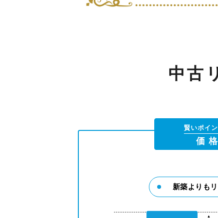
中古
賢いポイン
価 
新築よりもリ