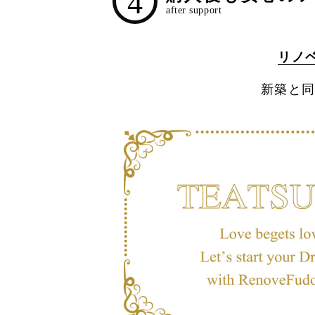
4
リノ
新築と