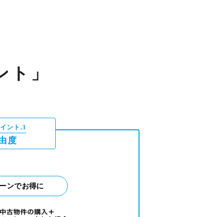
ント」
イント.3
由度
ーンでお得に