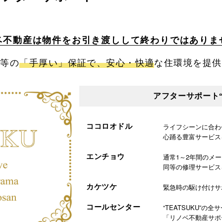
ベ不動産は物件をお引き渡しして終わりではありま
同等の
「手厚い」保証で、安心・快適
な住環境を提供
アフターサポート“T
ライフシーンに合わ
ココロオドル
心踊る豊富サービス
通常1～2年間のメ
エンチョウ
同等の修理サービス
緊急時の駆け付けサ
カケツケ
“TEATSUKU”の全
コールセンター
「リノベ不動産サポ