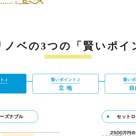
リノベの3つの「賢いポイ
ト.1
賢いポイント.2
賢いポ
格
立 地
自
ーズナブル
セットロ