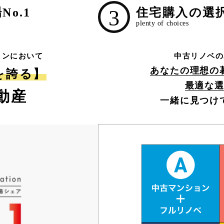
o.1
3
住宅購入の選
ョンにおいて
中古リノベの
あなたの理想の
1を誇る】
最適な
動産
一緒に見つけ