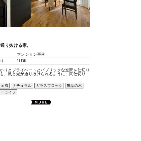
が通り抜ける家。
マンション事例
り
1LDK
かりとプライベートとパブリックな空間を仕切り
も、風と光が通り抜けられるように、間仕切り
フェ風
ナチュラル
ガラスブロック
無垢の木
ローライフ