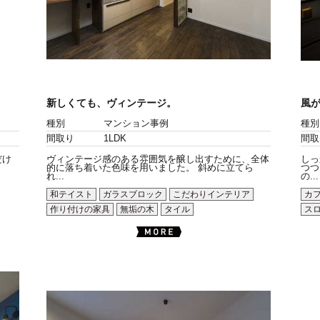
新しくても、ヴィンテージ。
風
種別
マンション事例
種別
間取り
1LDK
間取
だけ
ヴィンテージ感のある雰囲気を醸し出すために、全体
しっ
的に落ち着いた色味を用いました。 斜めに立てら
つつ
れ...
の...
和テイスト
ガラスブロック
こだわりインテリア
カ
作り付けの家具
無垢の木
タイル
ス