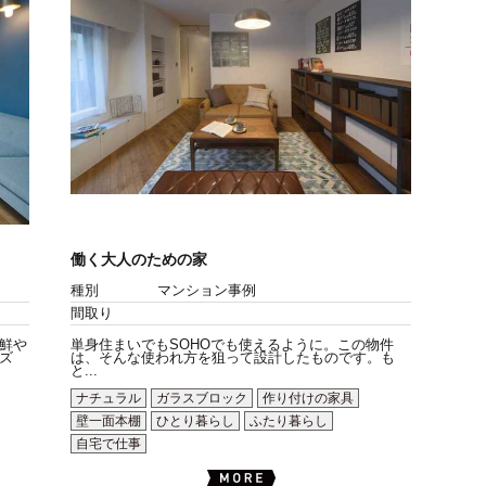
働く大人のための家
種別
マンション事例
間取り
鮮や
単身住まいでもSOHOでも使えるように。この物件
ズ
は、そんな使われ方を狙って設計したものです。も
と...
ナチュラル
ガラスブロック
作り付けの家具
壁一面本棚
ひとり暮らし
ふたり暮らし
自宅で仕事