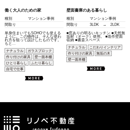
働く大人のための家
壁面書庫のある暮らし
種別
マンション事例
種別
マンション事例
間取り
間取り
3LDK → 2LDK
単身住まいでもSOHOでも使える
■窓ありの明るいキッチン ■天然無
ように。この物件は、そんな使わ
垢材（オーク）使用。 ■造作壁面
れ方を狙って設計したものです。
収納 ■書斎スペース
もと...
ナチュラル
こだわりインテリア
ナチュラル
ガラスブロック
作り付けの家具
無垢の木
作り付けの家具
壁一面本棚
壁一面本棚
ひとり暮らし
ふたり暮らし
自宅で仕事