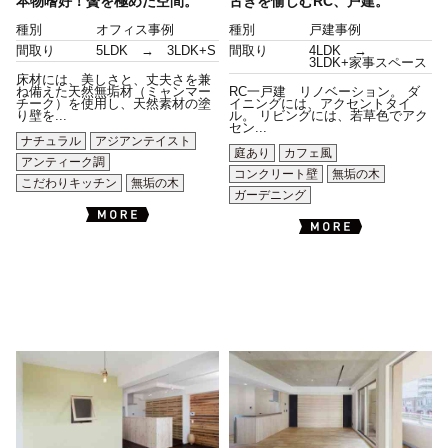
本物嗜好！贅を極めた空間。
古きを愉しむRC、戸建。
種別
オフィス事例
種別
戸建事例
間取り
5LDK → 3LDK+S
間取り
4LDK →
3LDK+家事スペース
床材には、美しさと、丈夫さを兼
ね備えた天然無垢材（ミャンマー
RC一戸建 リノベーション。 ダ
チーク）を使用し、天然素材の塗
イニングには、アクセントタイ
り壁を...
ル。 リビングには、若草色でアク
セン...
ナチュラル
アジアンテイスト
庭あり
カフェ風
アンティーク調
コンクリート壁
無垢の木
こだわりキッチン
無垢の木
ガーデニング