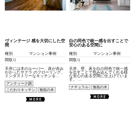
ヴィンテージ 感を大切にした空
白の同色で統一感を出すことで
間
安心のある空間に
種別
マンション事例
種別
マンション事例
間取り
間取り
天井には木のルーバー、床が赤み
天井、壁、床を白の同色で統一感
かかったサクラ のフローリング、
を出すことで包み込んでくれる様
インダストリーなキッチンを...
な安心のある空間に仕上げていま
す。 ...
アンティーク調
ナチュラル
無垢の木
こだわりキッチン
無垢の木