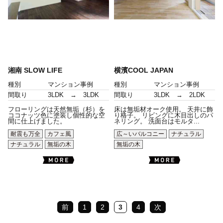
湘南 SLOW LIFE
横濱COOL JAPAN
種別
マンション事例
種別
マンション事例
間取り
3LDK → 3LDK
間取り
3LDK → 2LDK
フローリングは天然無垢（杉）を
床は無垢材オーク使用。 天井に飾
ココナッツ色に塗装し個性的な空
り格子。 リビングに木目出しのパ
間に仕上げました。
ネリング。 洗面台はモルタ...
耐震も万全
カフェ風
広～いバルコニー
ナチュラル
ナチュラル
無垢の木
無垢の木
前
1
2
3
4
次