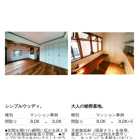
シンプルウッディ。
大人の秘密基地。
種別
マンション事例
種別
マンション事例
間取り
3LDK → 2LDK
間取り
3LDK → 2LDK+S
■玄関を開けた瞬間に拡がる床と天
天然無垢材（国産ナラ）を使用。
井の天然無垢材板張り空間。 ■ポ
書斎スペースには特注木製サッ
ップなカラーをセレクトしたガラ
シ。 キッチンにも木材をパネリン