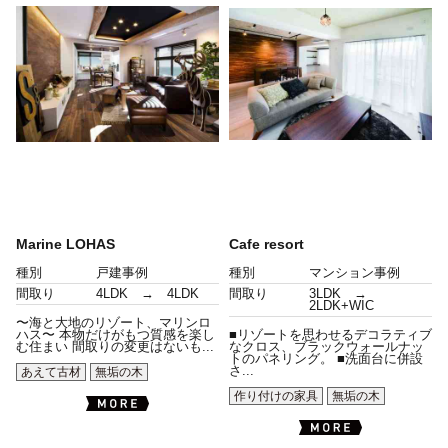
Marine LOHAS
Cafe resort
種別
戸建事例
種別
マンション事例
間取り
4LDK → 4LDK
間取り
3LDK →
2LDK+WIC
〜海と大地のリゾート、マリンロ
ハス〜 本物だけがもつ質感を楽し
■リゾートを思わせるデコラティブ
む住まい 間取りの変更はないも...
なクロス、ブラックウォールナッ
トのパネリング。 ■洗面台に併設
さ...
あえて古材
無垢の木
作り付けの家具
無垢の木