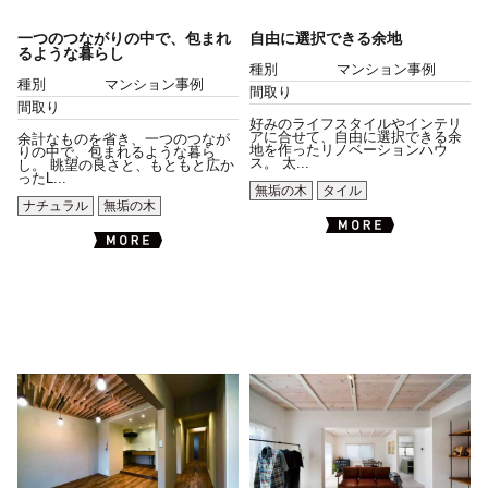
一つのつながりの中で、包まれ
自由に選択できる余地
るような暮らし
種別
マンション事例
種別
マンション事例
間取り
間取り
好みのライフスタイルやインテリ
アに合せて、自由に選択できる余
余計なものを省き、一つのつなが
地を作ったリノベーションハウ
りの中で、包まれるような暮ら
ス。 太...
し。 眺望の良さと、もともと広か
ったL...
無垢の木
タイル
ナチュラル
無垢の木