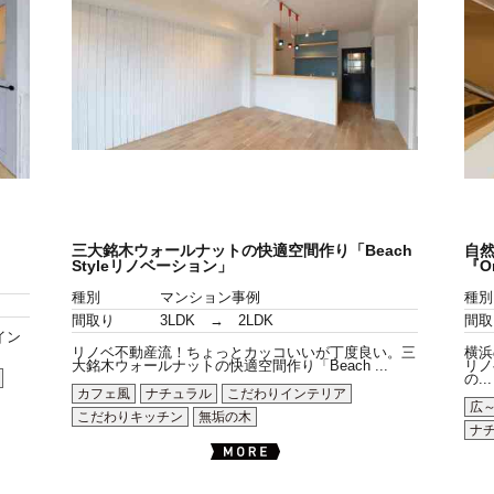
三大銘木ウォールナットの快適空間作り「Beach
自
Styleリノベーション」
『O
種別
マンション事例
種別
間取り
3LDK → 2LDK
間取
イン
リノベ不動産流！ちょっとカッコいいが丁度良い。三
横浜
大銘木ウォールナットの快適空間作り「Beach ...
リノ
の...
カフェ風
ナチュラル
こだわりインテリア
広
こだわりキッチン
無垢の木
ナ