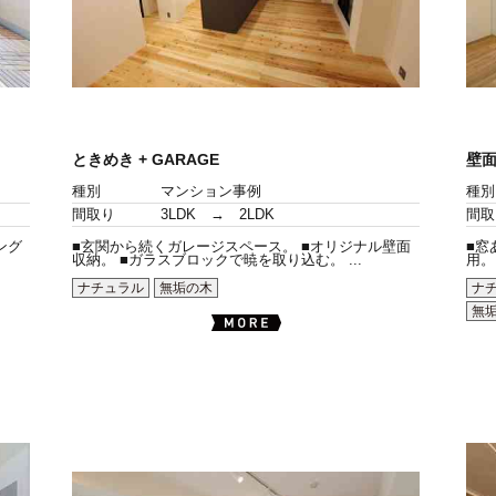
ときめき + GARAGE
壁
種別
マンション事例
種別
間取り
3LDK → 2LDK
間取
ング
■玄関から続くガレージスペース。 ■オリジナル壁面
■窓
収納。 ■ガラスブロックで暁を取り込む。 ...
用。
ナチュラル
無垢の木
ナ
無