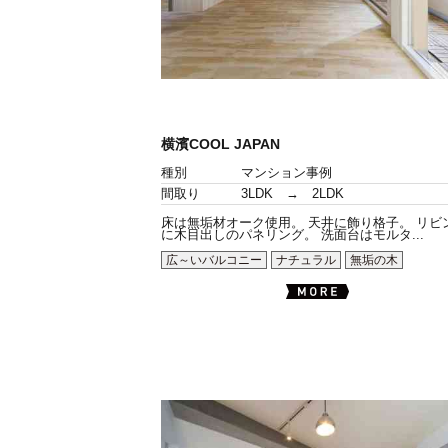
横濱COOL JAPAN
種別
マンション事例
間取り
3LDK → 2LDK
床は無垢材オーク使用。 天井に飾り格子。 リビ
に木目出しのパネリング。 洗面台はモルタ...
広～いバルコニー
ナチュラル
無垢の木