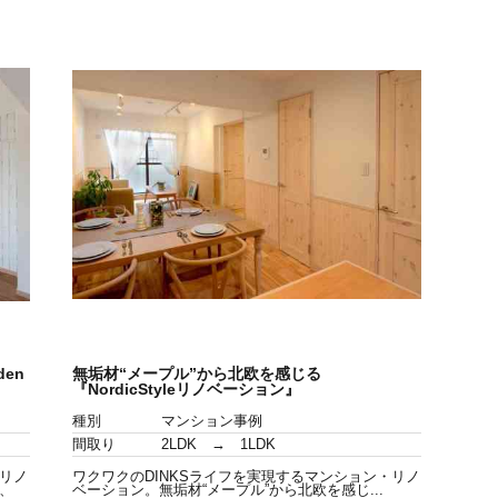
en
無垢材“メープル”から北欧を感じる
『NordicStyleリノベーション』
種別
マンション事例
間取り
2LDK → 1LDK
リノ
ワクワクのDINKSライフを実現するマンション・リノ
、
ベーション。無垢材“メープル”から北欧を感じ...