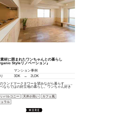
然素材に囲まれたワンちゃんとの暮らし
rganic Styleリノベーション』
マンション事例
り
3DK → 2LDK
のランドマークタワーを望みながら暮らす……。
ベならではの好立地の暮らし。ワンちゃん好き
～いバルコニー
天井が高い
カフェ風
チュラル