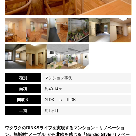
種別
マンション事例
面積
約40.14㎡
間取り
2LDK → 1LDK
工期
約1ヶ月
ワクワクのDINKSライフを実現するマンション・リノベーショ
ン。無垢材“メープル”から北欧を感じる『Nordic Style リノベー