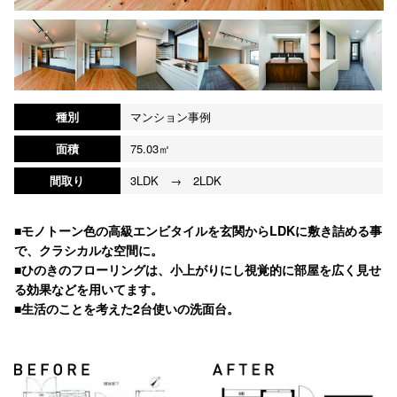
種別
マンション事例
面積
75.03㎡
間取り
3LDK → 2LDK
■モノトーン色の高級エンビタイルを玄関からLDKに敷き詰める事
で、クラシカルな空間に。
■ひのきのフローリングは、小上がりにし視覚的に部屋を広く見せ
る効果などを用いてます。
■生活のことを考えた2台使いの洗面台。