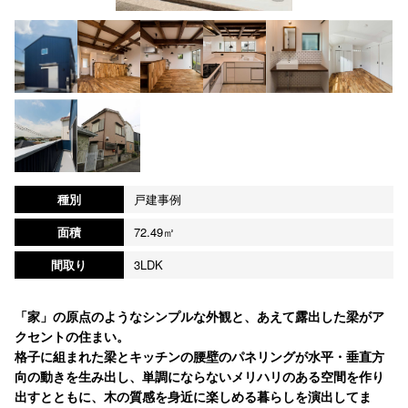
種別
戸建事例
面積
72.49㎡
間取り
3LDK
「家」の原点のようなシンプルな外観と、あえて露出した梁がア
クセントの住まい。
格子に組まれた梁とキッチンの腰壁のパネリングが水平・垂直方
向の動きを生み出し、単調にならないメリハリのある空間を作り
出すとともに、木の質感を身近に楽しめる暮らしを演出してま