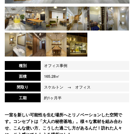
種別
オフィス事例
面積
165.28㎡
間取り
スケルトン → オフィス
工期
約1ヶ月半
一室を新しい可能性を生む場所へとリノベーションした空間で
す。コンセプトは「大人の秘密基地」。様々な素材を組み合わ
せ、こんな使い方、こうした過ごし方があるんだ！訪れた人々