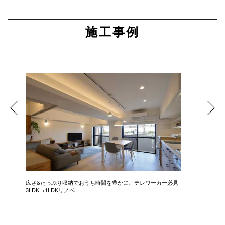
施工事例
広さ&たっぷり収納でおうち時間を豊かに、テレワーカー必見
モデルは
3LDK→1LDKリノベ
にこだわっ